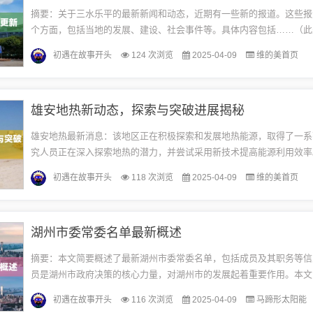
摘要：关于三水乐平的最新新闻和动态，近期有一些新的报道。这些报
个方面，包括当地的发展、建设、社会事件等。具体内容包括……（此
为未提供具体新闻内容）。这些新闻动态反映了三水乐平的新发展和社
初遇在故事开头
124 次浏览
2025-04-09
维的美首页
引...
雄安地热新动态，探索与突破进展揭秘
雄安地热最新消息：该地区正在积极探索和发展地热能源，取得了一系
究人员正在深入探索地热的潜力，并尝试采用新技术提高能源利用效率
的进展将有助于推动雄安新区可持续发展，并为整个地区提供清洁、可
初遇在故事开头
118 次浏览
2025-04-09
维的美首页
源...
湖州市委常委名单最新概述
摘要：本文简要概述了最新湖州市委常委名单，包括成员及其职务等信
员是湖州市政府决策的核心力量，对湖州市的发展起着重要作用。本文
提供关于湖州市委常委名单的简要信息。湖州市概况湖州市位于浙江省
初遇在故事开头
116 次浏览
2025-04-09
马蹄形太阳能
处...