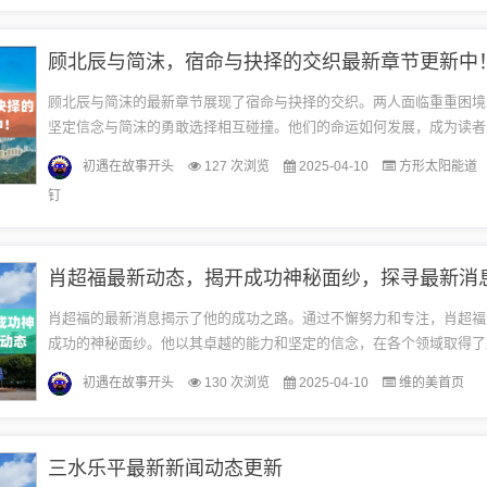
顾北辰与简沫，宿命与抉择的交织最新章节更新中
顾北辰与简沫的最新章节展现了宿命与抉择的交织。两人面临重重困境
坚定信念与简沫的勇敢选择相互碰撞。他们的命运如何发展，成为读者
点。章节中充满悬念和情感冲突，让人期待接下来的故事走向。宿命的
初遇在故事开头
127 次浏览
2025-04-10
方形太阳能道
章...
钉
肖超福最新动态，揭开成功神秘面纱，探寻最新消
肖超福的最新消息揭示了他的成功之路。通过不懈努力和专注，肖超福
成功的神秘面纱。他以其卓越的能力和坚定的信念，在各个领域取得了
肖超福的故事激励着人们，展示了一个努力奋斗、勇往直前的榜样。他
初遇在故事开头
130 次浏览
2025-04-10
维的美首页
非...
三水乐平最新新闻动态更新