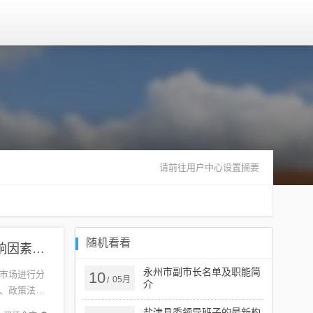
请前往用户中心设置摘要
随机看看
今日尚村貉皮最新价格，市场分析、趋势预测与影响因素探讨及价格行情概览
永州市副市长名单及职能简
市场进行分
10
05月
/
介
、政策法规
考。尚村
盐津县委领导班子的最新构