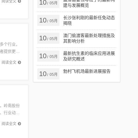
10
阅读全文
05月
/
建与发展概览
长沙张利刚的最新任免动态
10
05月
/
揭晓
澳门偷渡客最新处理措施及
10
05月
/
其影响分析
多个行业，
者提供更多
最新抗生素的临床应用进展
10
05月
/
为内蒙古
及研究概述
阅读全文
勃村飞机场最新进展报告
10
05月
/
，岭南股份
、行业动态
询公司官
阅读全文