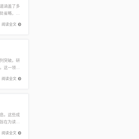
道涵盖了多
处省略，因
会状况，
阅读全文
列突破。研
。这一领域
持续的能
阅读全文
息。这些成
旨在为读者
北部，地
阅读全文