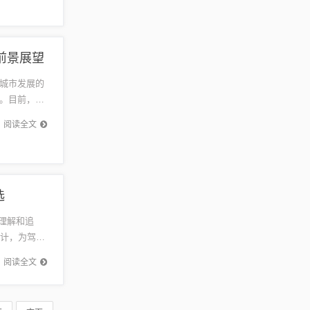
前景展望
城市发展的
。目前，该
展望未
阅读全文
选
特理解和追
设计，为驾驶
..
阅读全文