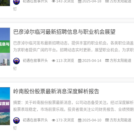
初遇在故事开头
143 次浏览
2025-04-18
方形太阳能道
貉...
钉
巴彦淖尔临河最新招聘信息与职业机会展望
巴彦淖尔临河发布最新招聘动态，提供丰富的职业机会。各类职位涵盖
为求职者提供广阔的平台。招聘动态实时更新，展望职业机会，为求职
选择和更好的就业前景。巴彦淖尔临河最新招聘动态巴彦淖尔临河区作
初遇在故事开头
113 次浏览
2025-04-14
方形太阳能道
西...
钉
岭南股份股票最新消息深度解析报告
摘要：关于岭南股份股票最新消息，公司动态备受关注。经过深度解析
股票表现稳定，市场前景乐观。投资者需关注公司财务报告、业绩预期
及相关政策等因素，以做出明智的投资决策。更多详细消息可进一步查
初遇在故事开头
173 次浏览
2025-04-10
方形太阳能道
网...
钉