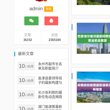
admin
游客
文章
浏览
36152
2365184
最新文章
永州市副市长名
10
05月
/
单及职能简介
盐津县委领导班
10
05月
/
子的最新构建与
发展概览
长沙张利刚的最
10
05月
/
新任免动态揭晓
澳门偷渡客最新
10
05月
/