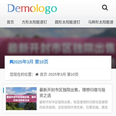
首页
方形太阳能道钉
圆形太阳能道钉
马蹄形太阳能道
2025年3月 第10页
您现在的位置：
首页
2025年3月 第10页
最新开封市区独院出售，理想归宿与投
资之选
最新开封市区独院出售，既是理想的归宿也是理想
的投资选择。这些独院环境优美，位置优越，建造
精良，为购房者提供了一个舒适、安全的居住环