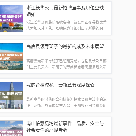
配套设施。其设计注重舒适居住与实用功能的结
浙江长华公司最新招聘启事及职位空缺
合，提供多样化的住宅选择，满足不同人群的需...
通知
浙江长华公司最新招聘启事：该公司正在寻找优秀
人才加入其团队。招聘信息详细列出了所需的职
位、职位描述、任职要求以及薪资待遇等。此次招
聘提供了良好的就业机会，欢迎有志之士积极报
高唐县领导班子的最新构成及未来展望
名，加入这个充满活力的团队，共同推动公司的
发...
高唐县最新领导班子已组建完成，包括县长及各部
门主要负责人。新班子的形成标志着高唐县进入新
的发展阶段，未来展望充满希望。新领导班子将推
动高唐县在经济、社会、文化等方面取得更大发展
我的合租校花，最新章节深度探索
成果，加强县域治理体系和治理能力现代化，...
最新章节的《我的合租校花》探索合租生活中的浪
漫与友情。故事围绕主人公与美丽校花的合租经历
展开，展现他们共同生活的点滴，以及彼此间的情
感变化。这段摘要字数在100-200字之间，简洁概
南山倍慧奶粉最新事件，品质、安全与
括了小说的最新发展。初识的美丽在那...
社会责任的严峻考验