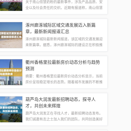
关于南山倍慧奶粉的最新事件，涉及产品品质、安
全以及社会责任的交织。近期有报道称，南山倍慧
奶粉在质量与安全方面存在一些问题，引起了社会
的广泛关注。作为奶粉行业的重要品牌，南山倍慧
涿州廊涿城际区域交通发展迈入新篇
奶粉的品质问题直接关系到消费者的健康和婴...
章，最新新闻报道汇总
涿州廊涿城际最新新闻报道，该区域的交通发展迎
来新篇章。据悉，涿州廊涿城际的建设正在积极推
进中，将为区域交通带来重大改变和提升。该城际
铁路的建设将有助于促进区域经济的发展和融合，
衢州香格里拉最新房价动态分析与趋势
同时提高居民出行效率和便捷性。随着京津冀...
预测
摘要：衢州香格里拉最新房价动态分析显示，当前
房价呈现稳定增长的态势。随着城市发展的不断推
进和人们对高品质生活的需求增加，香格里拉作为
衢州知名住宅区，其房价受到广泛关注。最新数据
葫芦岛大润发最新招聘动态，探寻人
显示，房价呈现上涨趋势，同时市场供需关系...
才，共创未来辉煌
葫芦岛大润发正在寻找人才，最新招聘动态发布。
我们诚邀有志之士加入我们的团队，共同创造美好
未来。无论您的背景和专业如何，只要您充满热情