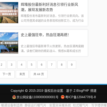
和才华，我们都欢迎您来应聘。加入大润发，您将
辉隆股份最新利好消息引领行业新风
有机会与我们一起成长、发展，并共同实现个...
潮，展现发展新态势
辉隆股份发布最新利好消息，引领行业新风向。该
公司凭借其卓越的业务表现和创新实力，成为行业
内的重要引领者。这一消息将带动相关行业的发
展，并有望为投资者带来良好的投资机会。辉隆股
史上最强狂帝，热血狂潮再燃！
份的利好消息彰显了其在行业中的领先地位和未...
史上最强狂帝最新章节火热更新，热血狂潮再度翻
涌。读者们期待的精彩战斗、情感纠葛和成长历
程，都在最新章节中得到了淋漓尽致的展现。主角
以超凡的实力和狂傲的姿态，再次征服了无数读
2
3
4
5
6
7
8
9
者。不容错过的精彩内容，赶快阅读史上最强狂
帝...
下一页
末页
共 44 页
Copyright
2015-2019
版权后台设置.
基于
Z-BlogPHP
搭建
京公网安备11000000000001号
粤ICP备12044778号-8
暖通设备制造商
静音运行暖气片
安置房采暖系统
柱式暖气片
写字楼供暖