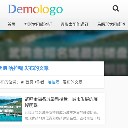
首页
方形太阳能道钉
圆形太阳能道钉
马蹄形太阳能道
者
哈拉嘿
发布的文章
现在的位置：
首页
作者
哈拉嘿
发布的文章
武鸣金福名城最新楼盘，城市发展的璀
璨明珠
武鸣金福名城最新楼盘成为城市发展的璀璨明珠，
展现优越地理位置和卓越建筑品质。该楼盘位于城
市发展的核心区域，拥有便利的交通网络和完善的