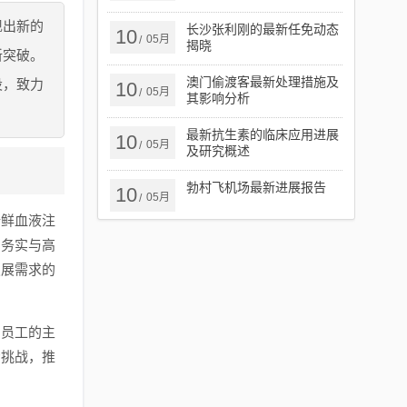
现出新的
长沙张利刚的最新任免动态
10
05月
/
揭晓
新突破。
澳门偷渡客最新处理措施及
设，致力
10
05月
/
其影响分析
最新抗生素的临床应用进展
10
05月
/
及研究概述
勃村飞机场最新进展报告
10
05月
/
新鲜血液注
、务实与高
发展需求的
调员工的主
场挑战，推