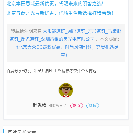
北京本田思域最新优惠，驾驭未来的明智之选！
北京五菱之光最新优惠，优质生活新选择打造启动！
转载请注明来自
太阳能道钉_圆形道钉_方形道钉_马蹄形
道钉_反光道钉_深圳市维的美光电有限公司
，本文标题：
《北京大众CC最新优惠，时尚风潮引领，尊贵礼遇尽
享》
百度分享代码，如果开启HTTPS请参考李洋个人博客
醉纵横
480篇文章
站点
微博
阅读最新文章