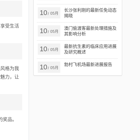
长沙张利刚的最新任免动态
10
05月
/
揭晓
、享受生活
澳门偷渡客最新处理措施及
10
05月
/
其影响分析
最新抗生素的临床应用进展
10
05月
/
及研究概述
勃村飞机场最新进展报告
10
乐风格为我
05月
/
的魅力，让
的奖品。