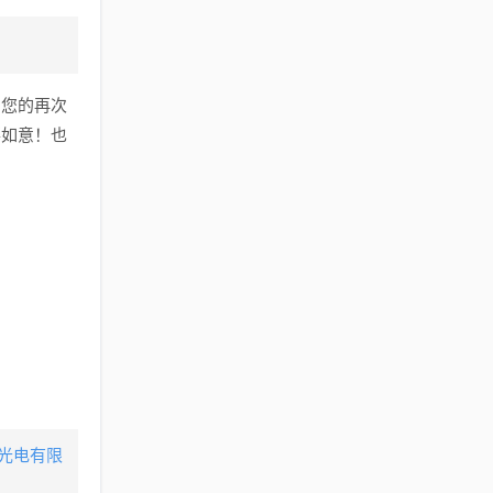
与您的再次
事如意！也
美光电有限
》