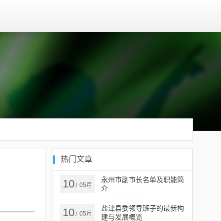
热门文章
永州市副市长名单及职能简
10
05月
/
介
盐津县委领导班子的最新构
10
05月
/
建与发展概览