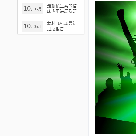
最新抗生素的临
10
05月
/
床应用进展及研
究概述
勃村飞机场最新
10
05月
/
进展报告