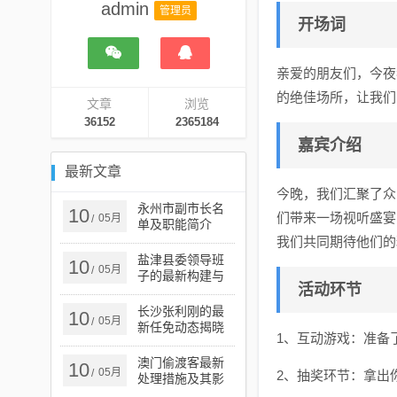
admin
管理员
开场词
亲爱的朋友们，今夜
的绝佳场所，让我们
文章
浏览
36152
2365184
嘉宾介绍
最新文章
今晚，我们汇聚了众
永州市副市长名
10
们带来一场视听盛宴
05月
/
单及职能简介
我们共同期待他们的
盐津县委领导班
10
05月
/
子的最新构建与
活动环节
发展概览
长沙张利刚的最
10
05月
/
新任免动态揭晓
1、互动游戏：准备
澳门偷渡客最新
10
05月
/
2、抽奖环节：拿出
处理措施及其影
响分析