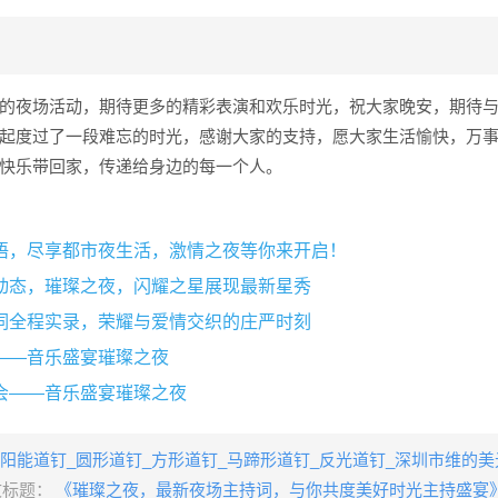
的夜场活动，期待更多的精彩表演和欢乐时光，祝大家晚安，期待
起度过了一段难忘的时光，感谢大家的支持，愿大家生活愉快，万
快乐带回家，传递给身边的每一个人。
语，尽享都市夜生活，激情之夜等你来开启！
动态，璀璨之夜，闪耀之星展现最新星秀
词全程实录，荣耀与爱情交织的庄严时刻
——音乐盛宴璀璨之夜
会——音乐盛宴璀璨之夜
阳能道钉_圆形道钉_方形道钉_马蹄形道钉_反光道钉_深圳市维的
文标题：
《璀璨之夜，最新夜场主持词，与你共度美好时光主持盛宴