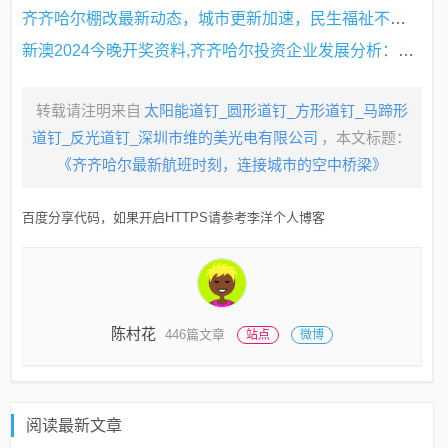
齐齐哈尔棚改最新动态，城市更新加速，民生福祉不断提升
新澳2024今晚开奖资料,齐齐哈尔投资企业发展分析：TUJ8.06.7的前景与机遇
转载请注明来自
太阳能道钉_圆形道钉_方形道钉_马蹄形
道钉_反光道钉_深圳市维的美光电有限公司
，本文标题：
《齐齐哈尔最新航班时刻，连接城市的空中桥梁》
百度分享代码，如果开启HTTPS请参考李洋个人博客
陈村花
446篇文章
站点
微博
阅读最新文章