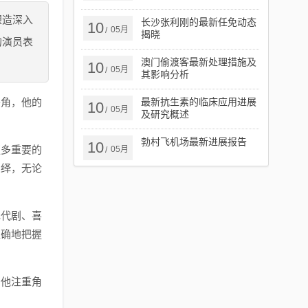
塑造深入
长沙张利刚的最新任免动态
10
05月
/
揭晓
的演员表
澳门偷渡客最新处理措施及
10
05月
/
其影响分析
头角，他的
最新抗生素的临床应用进展
10
05月
/
及研究概述
勃村飞机场最新进展报告
10
更多重要的
05月
/
演绎，无论
。
现代剧、喜
准确地把握
，他注重角
。