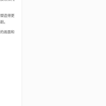
象塑造得更
视剧。
质的画面和