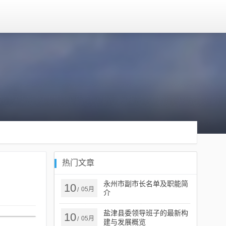
热门文章
永州市副市长名单及职能简
10
05月
/
介
盐津县委领导班子的最新构
10
05月
/
建与发展概览