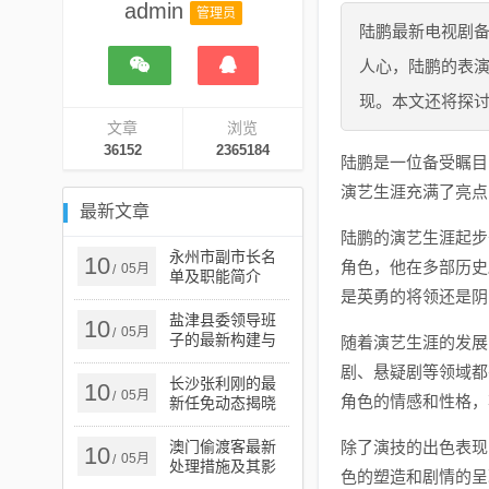
admin
管理员
陆鹏最新电视剧
人心，陆鹏的表
现。本文还将探
文章
浏览
36152
2365184
陆鹏是一位备受瞩目
演艺生涯充满了亮点
最新文章
陆鹏的演艺生涯起步
永州市副市长名
10
角色，他在多部历史
05月
/
单及职能简介
是英勇的将领还是阴
盐津县委领导班
10
05月
/
子的最新构建与
随着演艺生涯的发展
发展概览
剧、悬疑剧等领域都
长沙张利刚的最
10
05月
/
角色的情感和性格，
新任免动态揭晓
澳门偷渡客最新
除了演技的出色表现
10
05月
/
处理措施及其影
色的塑造和剧情的呈
响分析