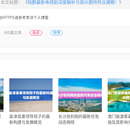
，本文标题：
《陆鹏最新电视剧深度解析与观众期待热议爆棚！》
HTTPS请参考李洋个人博客
455篇文章
站点
微博
职
盐津县委领导班子的最
长沙张利刚的最新任免
澳门偷渡客
新构建与发展概览
动态揭晓
施及其影响