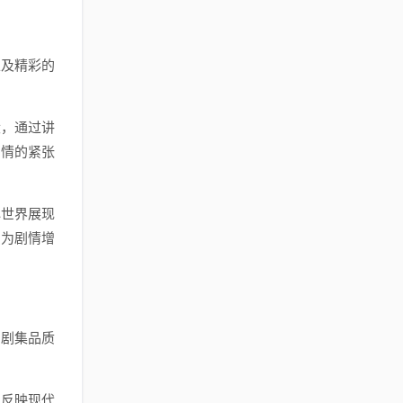
以及精彩的
伏，通过讲
剧情的紧张
心世界展现
演为剧情增
和剧集品质
地反映现代