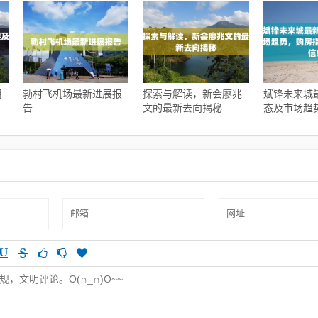
用
勃村飞机场最新进展报
探索与解读，新会廖兆
斌锋未来城
告
文的最新去向揭秘
态及市场趋
南与实时更