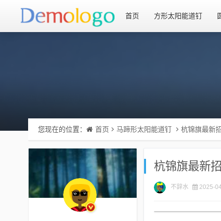
首页
方形太阳能道钉
您现在的位置：
首页
马蹄形太阳能道钉
杭锦旗最新
杭锦旗最新
不辞水
2025-04