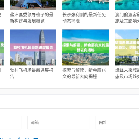
职
盐津县委领导班子的最
长沙张利刚的最新任免
澳门偷渡客
新构建与发展概览
动态揭晓
施及其影响
用
勃村飞机场最新进展报
探索与解读，新会廖兆
斌锋未来城
告
文的最新去向揭秘
态及市场趋
南与实时更