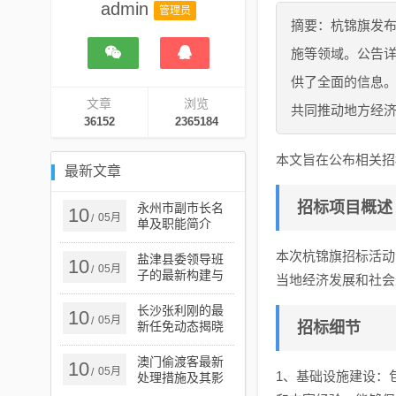
admin
管理员
摘要：杭锦旗发
施等领域。公告
供了全面的信息
文章
浏览
共同推动地方经
36152
2365184
本文旨在公布相关招
最新文章
招标项目概述
永州市副市长名
10
05月
/
单及职能简介
本次杭锦旗招标活动
盐津县委领导班
10
05月
/
子的最新构建与
当地经济发展和社会
发展概览
长沙张利刚的最
10
05月
/
新任免动态揭晓
招标细节
澳门偷渡客最新
10
05月
/
1、基础设施建设：
处理措施及其影
响分析