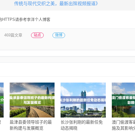
传统与现代交织之美，最新出殡视频报道》
HTTPS请参考李洋个人博客
469篇文章
站点
微博
职
盐津县委领导班子的最
长沙张利刚的最新任免
澳门偷渡客
新构建与发展概览
动态揭晓
施及其影响