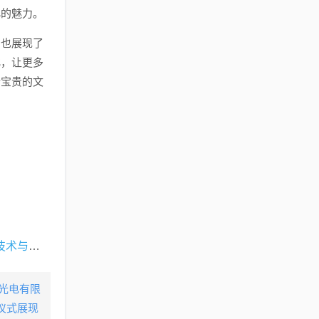
化的魅力。
，也展现了
化，让更多
份宝贵的文
飞利浦最新款翻盖手机，技术与传统的完美融合标题建议，飞利浦翻盖新机发布，技术与传统设计融合典范
美光电有限
仪式展现