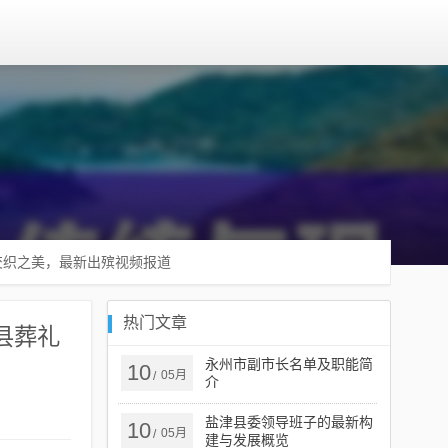
交织之美，最新出殡视频报道
热门文章
县葬礼
永州市副市长名单及职能简
10
05月
/
介
盐津县委领导班子的最新构
10
05月
/
建与发展概览