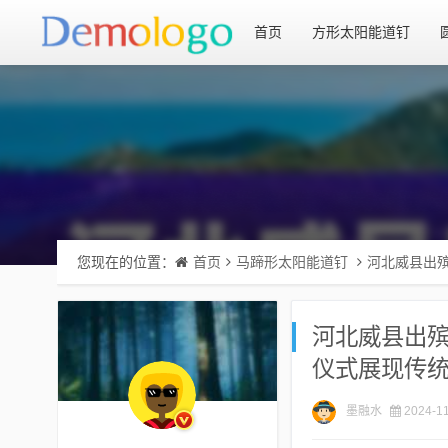
首页
方形太阳能道钉
您现在的位置：
首页
马蹄形太阳能道钉
河北威县出
河北威县出
仪式展现传
墨融水
2024-11