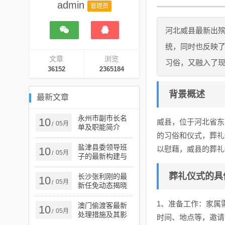
admin
管理员
河北威县最新出
统，同时也反映
文章
浏览
习俗，又融入了
36152
2365184
背景概述
最新文章
永州市副市长名
10
威县，位于河北省东
05月
/
单及职能简介
的习俗和仪式，葬礼
盐津县委领导班
以慰藉，威县的葬礼
10
05月
/
子的最新构建与
发展概览
葬礼仪式的具
长沙张利刚的最
10
05月
/
新任免动态揭晓
1、准备工作：家属
澳门偷渡客最新
10
05月
/
处理措施及其影
时间、地点等，邀请
响分析