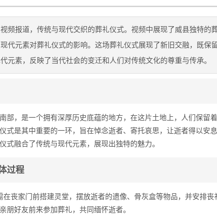
殡视频报道，传统与现代交织的葬礼仪式。视频中展现了威县独特的
了现代元素对葬礼仪式的影响。这场葬礼仪式展现了新旧交融，既保
现代元素，反映了当代社会的变迁和人们对传统文化的尊重与传承。
南部，是一个拥有深厚历史底蕴的地方，在这片土地上，人们保留
仪式是其中重要的一环，旨在悼念逝者、寄托哀思，让逝者得以安
仪式融合了传统与现代元素，展现出独特的魅力。
体过程
需在丧家门前搭建灵堂，摆放逝者的遗像、骨灰盒等物品，并安排丧
亲朋好友前来参加葬礼，共同缅怀逝者。