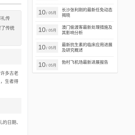
长沙张利刚的最新任免动态
10
05月
/
揭晓
葬礼传
澳门偷渡客最新处理措施及
留了传统
10
05月
/
其影响分析
最新抗生素的临床应用进展
10
05月
/
及研究概述
勃村飞机场最新进展报告
10
05月
/
着许多古老
息，生者得
礼的日期、