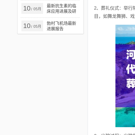
最新抗生素的临
10
2、葬礼仪式：举行
05月
/
床应用进展及研
目，如舞龙舞狮、戏
究概述
勃村飞机场最新
10
05月
/
进展报告